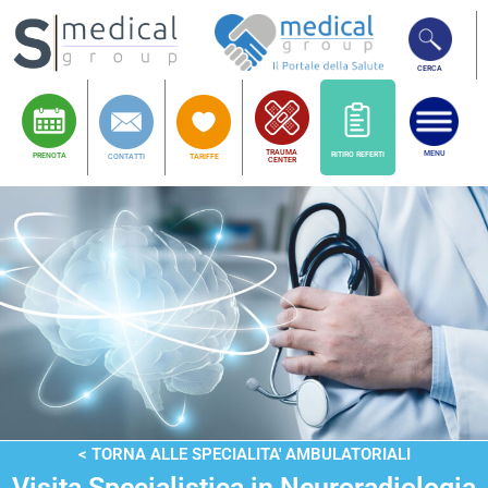
CERCA
TRAUMA
MENU
RITIRO REFERTI
PRENOTA
CONTATTI
TARIFFE
CENTER
< TORNA ALLE SPECIALITA' AMBULATORIALI
Visita Specialistica in Neuroradiologia